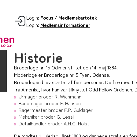
Login:
Focus / Medlemskartotek
Login:
Medlemsinformationer
Historie
Broderloge nr. 15 Odin er stiftet den 14. maj 1884.
Moderloge er Broderloge nr. 5 Fyen, Odense.
Broderlogen blev startet af fem personer. De fire med til
fra Amerika, hvor han var tilknyttet Odd Fellow Ordenen.
Urmager broder R. Wichmann
Bundmager broder F. Hansen
Bagermester broder F.P. Guldager
Mekaniker broder G. Løssi
Detailhandler broder A.H.C. Holst
De mødtes 1. juledag i året 1883 og dannede straks en fo