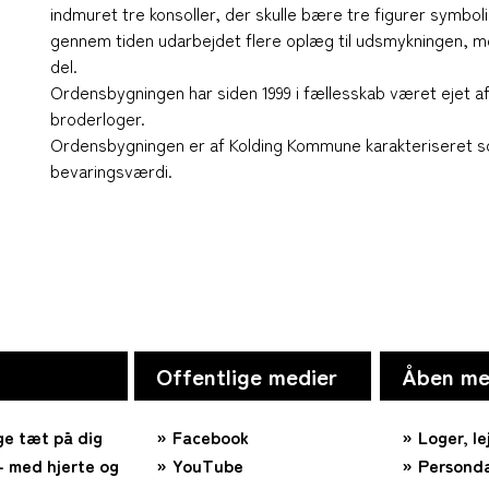
indmuret tre konsoller, der skulle bære tre figurer symb
gennem tiden udarbejdet flere oplæg til udsmykningen, me
del.
Ordensbygningen har siden 1999 i fællesskab været ejet af 
broderloger.
Ordensbygningen er af Kolding Kommune karakteriseret 
bevaringsværdi.
Offentlige medier
Åben me
ge tæt på dig
Facebook
Loger, le
 med hjerte og
YouTube
Personda