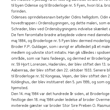
til byen Odense og til Broderloge nr. 5 Fyen, hvori bl.a. b
forinden.
Odenses oprindelsesnavn betyder Odins helligdom. Odin e
hovedtrappen i Ordensbygningen, og dette maleri, som er
Schrøder, blev ved Ordensbygningens indvielse skænket a
De fem føromtalte brødre arbejdede videre med dannelsen 
maj 1884, og Broderloge nr. 5 Fyen blev dermed moderloge 
Broder F.P. Guldager, som i øvrigt er afbilledet på et male
medlem og udviste stort initiativ. Han gik således i spidse
område, som var hans fødeegn, og dermed er Broderloge 
nr. 59 Hjort Lorenzen, Haderslev, der blev stiftet den 13. 
Aabenraa, der blev stiftet den 22. oktober 1933. Senere b
til Broderloge nr. 92 Kongeaa, Vejen, der blev stiftet den 2
Koldinghus, der blev institueret den 5. juni 1999, og so
hjemsted.
Den 14. maj 1984 var det hundrede år siden, at Broderloge 
festloge den 18. maj 1984 under ledelse af broder Overme
inviterede gæster var broder Stor Sire Preben O. Rasmu