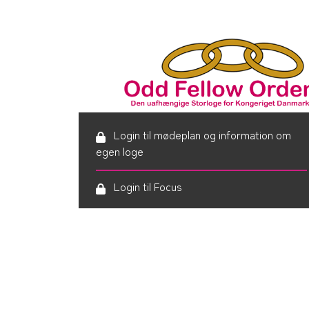
Login til mødeplan og information om
egen loge
Login til Focus