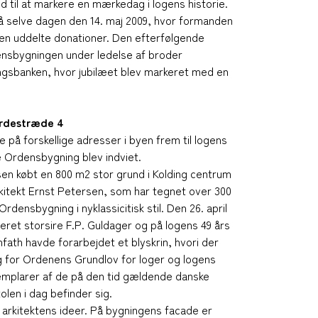
hed til at markere en mærkedag i logens historie.
å selve dagen den 14. maj 2009, hvor formanden
en uddelte donationer. Den efterfølgende
densbygningen under ledelse af broder
lingsbanken, hvor jubilæet blev markeret med en
rdestræde 4
se på forskellige adresser i byen frem til logens
e Ordensbygning blev indviet.
en købt en 800 m2 stor grund i Kolding centrum
rkitekt Ernst Petersen, som har tegnet over 300
ensbygning i nyklassicitisk stil. Den 26. april
eret storsire F.P. Guldager og på logens 49 års
fath havde forarbejdet et blyskrin, hvori der
g for Ordenens Grundlov for loger og logens
semplarer af de på den tid gældende danske
len i dag befinder sig.
g arkitektens ideer. På bygningens facade er