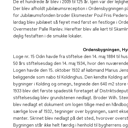
De et hundrede år blev i 2009 til 125 år. Igen var der lejlig
Der blev afholdt jubilæumsreception i Ordensbygningen p
for Jubilæumsfonden broder Eksmester Poul Friis Peders
lørdag blev jubilæet så fejret med først en festloge i Or
Overmester Palle Ranløv. Herefter blev alle kørt til Skam
dejlig festaften i de smukke lokaler.
Ordensbygningen, Hy
Loge nr. 15 Odin havde fra stiftelse den 14. maj 1884 til hu
50 års stiftelsesdag den 14. maj 1934, hvor den nuværend
Logen havde den 15. oktober 1932 af købmand Marius Jens
beliggende som nabo til Koldinghus. Den kendte Kolding a
bygninger i Kolding og omegn, tegnede den 640 m2 store Ord
1933 blev det første spadestik foretaget af Distriktsdeput
stiftelsesdag blev grundstenen nedlagt. Broder Wilh. Stein
blev nedlagt et dokument om logen tillige med en håndbo
særlige love af 1932, tegninger over bygningen, samt ek
mønter. Skrinet blev nedlagt på det sted, hvorover oversto
Bygningen står ikke helt færdig i henhold til bygherrens o