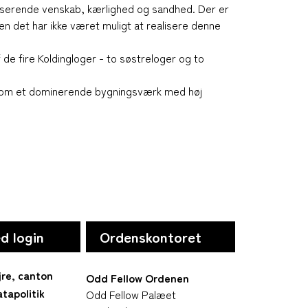
oliserende venskab, kærlighed og sandhed. Der er
n det har ikke været muligt at realisere denne
de fire Koldingloger - to søstreloger og to
som et dominerende bygningsværk med høj
d login
Ordenskontoret
jre, canton
Odd Fellow Ordenen
tapolitik
Odd Fellow Palæet