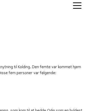
knytning til Kolding. Den femte var kommet hjem
 Disse fem personer var følgende:
rening, som kom til at hedde Odin som en hyldest